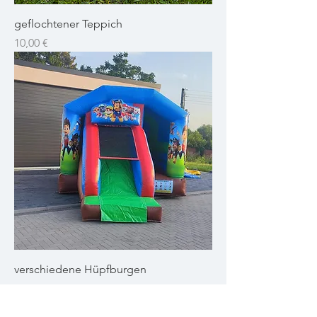
geflochtener Teppich
Preis
10,00 €
verschiedene Hüpfburgen
Preis
200,00 €