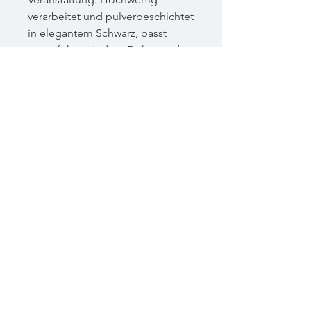
verarbeitet und pulverbeschichtet
in elegantem Schwarz, passt
er perfekt zu jedem Dekor und
verleihen jedem
Willkommensschild eine
ansprechende Präsentation.
Höhe: 140 cm
Breite: 80 cm
Verfügbar: 3
Bitte beachte, dass die Seite derzeit üb
Impressum
Datenschutz