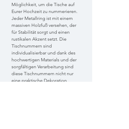
Möglichkeit, um die Tische auf
Eurer Hochzeit zu nummerieren.
Jeder Metallring ist mit einem
massiven Holzfuß versehen, der
für Stabilität sorgt und einen
rustikalen Akzent setzt. Die
Tischnummern sind
individualisierbar und dank des
hochwertigen Materials und der
sorgfältigen Verarbeitung sind
diese Tischnummern nicht nur
eine praktische Dekoration,
sondern auch eine schöne
Erinnerung an Euren besonderen
Tag.Diese Tischnummern passen
perfekt zu eurer Vintage- oder
Bohohochzeit und sind ab 2 €
mietbar. Die Preise können
abweichen je nach euren