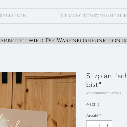
spiration
Dekorationsvermietun
erarbeitet wird. Die Warenkorbfunktion i
Sitzplan "sc
bist"
Artikelnummer: 289183
Preis
40,00 €
Anzahl
*