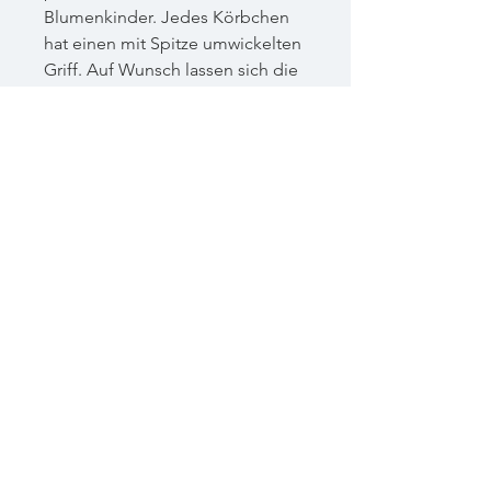
Blumenkinder. Jedes Körbchen
hat einen mit Spitze umwickelten
Griff. Auf Wunsch lassen sich die
Körbe auch personalisieren.
Diese kleinen Körbchen werden
nicht nur Eure Blumenkinder
begeistern.
Durchmesser: 12 cm
Höhe: 22 cm
Verfügbar: 4
Bitte beachte, dass die Seite derzeit üb
Impressum
Datenschutz